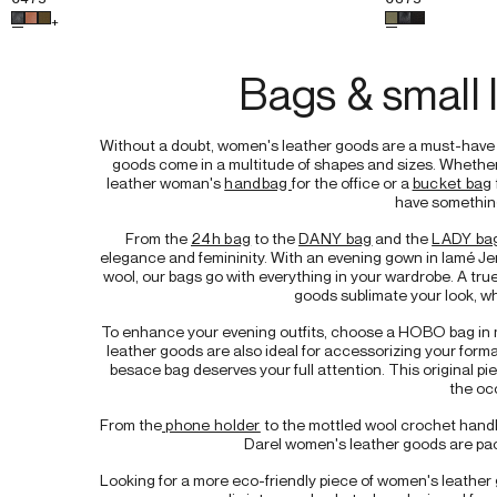
Choisissez une couleur pour le produit
Grained leather handbag
Choisissez une
+
Bags & small 
Without a doubt, women's leather goods are a must-have f
goods come in a multitude of shapes and sizes. Whether 
leather woman's 
handbag 
for the office or a 
bucket bag
have something
From the 
24h bag
 to the 
DANY bag
 and the 
LADY ba
elegance and femininity. With an evening gown in lamé Jerse
wool, our bags go with everything in your wardrobe. A tru
goods sublimate your look, wh
To enhance your evening outfits, choose a HOBO bag in me
leather goods are also ideal for accessorizing your forma
besace bag deserves your full attention. This original p
the oc
From the
 phone holder
 to the mottled wool crochet handb
Darel women's leather goods are pa
Looking for a more eco-friendly piece of women's leather