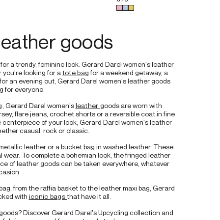
 -LE 24H
 couleur pour le produit
Bubble leather handbag - 24H
Choisissez une couleur pour le
leather goods
or a trendy, feminine look. Gerard Darel women's leather 
you're looking for a 
tote bag
 for a weekend getaway, a 
 for an evening out, Gerard Darel women's leather goods 
 for everyone.
g
, Gerard Darel women's 
leather 
goods are worn with 
y, flare jeans, crochet shorts or a reversible coat in fine 
e centerpiece of your look, Gerard Darel women's leather 
ether casual, rock or classic.
tallic leather or a bucket bag in washed leather. These 
l wear. To complete a bohemian look, the fringed leather 
iece of leather goods can be taken everywhere, whatever 
casion.
ag, from the raffia basket to the leather maxi bag, Gerard 
cked with 
iconic bags 
that have it all.
 goods? Discover Gerard Darel's Upcycling collection and 