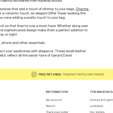
m fabrics recovered from material stocks.
ssories that add a touch of whimsy to your bags. 
Charms 
r a romantic touch, an elegant Eiffel Tower evoking the 
pine cone adding a poetic touch to your bag.
much so that they're now a must-have. Whether slung over 
and sophisticated design make them a perfect addition to 
day or night.
r
, phone and other essentials.
tect your earphones with elegance. These small leather 
ul, reflect all the savoir-faire of Gerard Darel.
FREE RETURNS
FROM METROPOLITAN FRANCE
INFORMATION
THE MAISON D
My account
History & Expert
Return
Lookbook
Track your order
Our stores