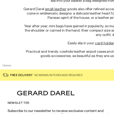
slip into your basket a bag designed fro
Gerard Darel 
small leather
 goods also offer refined acce
come in emblematic designs: a delicate leather heart fo
Parisian spirit of the house, or a leather 
Year after year, mini bags have gained in popularity, so 
the shoulder or carried in the hand, their compact size 
any outfit, 
Easily slip in your 
card holde
Practical and trendy, cowhide leather airpod cases pro
goods accessories, as beautiful as they are usef
Home
FREE DELIVERY
NO MINIMUM PURCHASE REQUIRED
NEWSLETTER
Subscribe to our newsletter to receive exclusive content and 