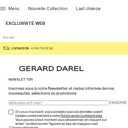
Menu
Nouvelle Collection
Last chance
EXCLUSIVITÉ WEB
Accueil
LIVRAISON
À PARTIR DE 8€
NEWSLETTER
Inscrivez vous à notre Newsletter et restez informée de nos 
nouveautés, sélections ou promotions.
S'INSCRIRE
En vous inscrivant, vous acceptez que vos données soient
traitées conformément à notre
Politique de Confidentialité
.
Vous pouvez à tout moment vous désabonner, en cliquant sur
le lien "se désinscrire" figurant en bas de chaque e-mail.
*
Champ obligatoire