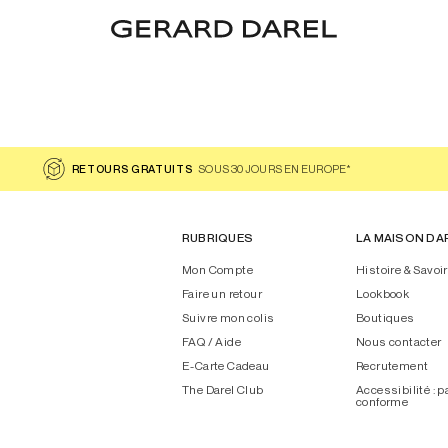
RETOURS GRATUITS
SOUS 30 JOURS EN EUROPE*
RUBRIQUES
LA MAISON DA
Mon Compte
Histoire & Savoir
Faire un retour
Lookbook
Suivre mon colis
Boutiques
FAQ / Aide
Nous contacter
E-Carte Cadeau
Recrutement
The Darel Club
Accessibilité : p
conforme