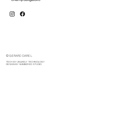
© GERARD DAREL
TECH BY UNLIKELY TECHNOLOGY
DESIGN BY NUMBERED STUDIO