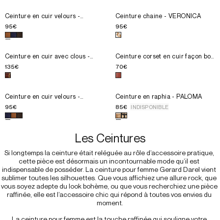
Choisissez la taille pour le produit
Choisissez la taille pour le prod
Ceinture en cuir velours - PA
T1
Ceinture en cuir velours -
U
Ceinture chaine - VERONICA
PALOMA
T2
95€
95€
T3
Choisissez une couleur pour le produit
Choisissez une couleur pour le 
Ceinture en cuir velours
Choisissez la taille pour le produit
Choisissez la taille pour le prod
Ceinture en cuir avec clous 
T1
Ceinture en cuir avec clous -
T1
Ceinture corset en cuir façon box
HONORE
- OLYMPE
T2
T2
135€
70€
T3
T3
Choisissez une couleur pour le produit
Choisissez une couleur pour le 
Ceinture en cuir avec c
M'ALERTER DU RETOUR EN STOCK
Choisissez la taille pour le produit
Ceinture en cuir velours - PA
T1
Ceinture en cuir velours -
Ceinture en raphia - PALOMA
PALOMA
T2
95€
85€
INDISPONIBLE
T3
Choisissez une couleur pour le produit
Choisissez une couleur pour le 
Ceinture en cuir velours
Les Ceintures
Si longtemps la ceinture était reléguée au rôle d’accessoire pratique, 
cette pièce est désormais un incontournable mode qu’il est 
indispensable de posséder. La ceinture pour femme Gerard Darel vient 
sublimer toutes les silhouettes. Que vous affichiez une allure rock, que 
vous soyez adepte du look bohème, ou que vous recherchiez une pièce 
raffinée, elle est l’accessoire chic qui répond à toutes vos envies du 
moment.
La ceinture pour femme est la touche raffinée qui souligne votre 