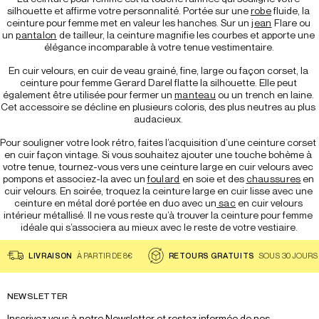
silhouette et affirme votre personnalité. Portée sur une 
robe
 fluide, la 
ceinture pour femme met en valeur les hanches. Sur un 
jean
Flare ou 
un 
pantalon
 de tailleur, la ceinture magnifie les courbes et apporte une 
élégance incomparable à votre tenue vestimentaire.
En cuir velours, en cuir de veau grainé, fine, large ou façon corset, la 
ceinture pour femme Gerard Darel flatte la silhouette. Elle peut 
également être utilisée pour fermer un 
manteau
 ou un trench en laine. 
Cet accessoire se décline en plusieurs coloris, des plus neutres au plus 
audacieux. 
Pour souligner votre look rétro, faites l’acquisition d’une ceinture corset 
en cuir façon vintage. Si vous souhaitez ajouter une touche bohème à 
votre tenue, tournez-vous vers une ceinture large en cuir velours avec 
pompons et associez-la avec un 
foulard
 en soie et des 
chaussures
 en 
cuir velours. En soirée, troquez la ceinture large en cuir lisse avec une 
ceinture en métal doré portée en duo avec un
 sac
 en cuir velours 
intérieur métallisé. Il ne vous reste qu’à trouver la ceinture pour femme 
idéale qui s’associera au mieux avec le reste de votre vestiaire.
LIVRAISON
À PARTIR DE 8€
RETOURS GRATUITS
SOUS 30 JOURS
NEWSLETTER
Inscrivez vous à notre Newsletter et restez informée de nos 