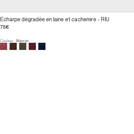
Echarpe dégradée en laine et cachemire - RIU
75€
Couleur
:
Marron
Choisissez votre taille
:
Faible stock
Echarpe dégradée en laine et c...
75€
Taille :
:
Faible stock
AJOUTER AU PANIER
Taille :
:
Faible stock
—
Faible stock
U
—
Faible stock
U
AJOUTER AU PANIER
PAIEMENT EN 3X SANS FRAIS DISPONIBLE
Description
Echarpe en laine et cachemire dans un dégradé de marrons pour 
un esprit contemporain.