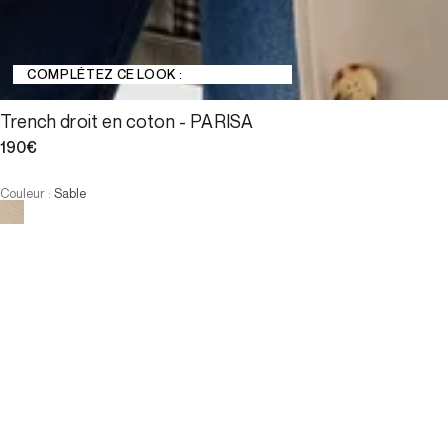
COMPLÉTEZ CE LOOK :
Trench droit en coton - PARISA
190€
Couleur
:
Sable
Choisissez votre taille
Trench droit en coton - PARISA
190€
Taille :
AJOUTER AU PANIER
Taille :
T0
T1
T2
T3
T4
T0
T1
T2
T3
T4
-
Notre mannequin mesure 180 cm et porte la taille T38.
INDISPONIBLE
VOIR LES PRODUITS SIMILAIRES
PAIEMENT EN 3X SANS FRAIS DISPONIBLE