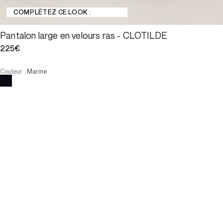
COMPLÉTEZ CE LOOK :
Pantalon large en velours ras - CLOTILDE
225€
Couleur
:
Marine
Choisissez votre taille
Pantalon large en velours ras...
225€
Taille :
AJOUTER AU PANIER
Taille :
34
36
38
40
42
44
46
34
36
38
40
42
44
46
-
Notre mannequin mesure 175 cm et porte la taille T38.
AJOUTER AU PANIER
PAIEMENT EN 3X SANS FRAIS DISPONIBLE