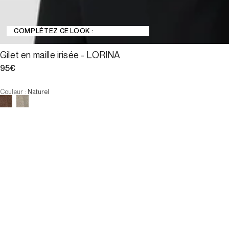
COMPLÉTEZ CE LOOK :
Gilet en maille irisée - LORINA
95€
Couleur
:
Naturel
Choisissez votre taille
:
Faible stock
Gilet en maille irisée - LORIN...
95€
Taille :
:
Faible stock
AJOUTER AU PANIER
Taille :
:
Faible stock
—
Faible stock
—
Faible stock
—
Faible stock
T0
T1
T2
T3
T4
—
Faible stock
—
Faible stock
—
Faible stock
T0
T1
T2
T3
T4
-
Notre mannequin mesure 180 cm et porte la taille T2.
AJOUTER AU PANIER
PAIEMENT EN 3X SANS FRAIS DISPONIBLE