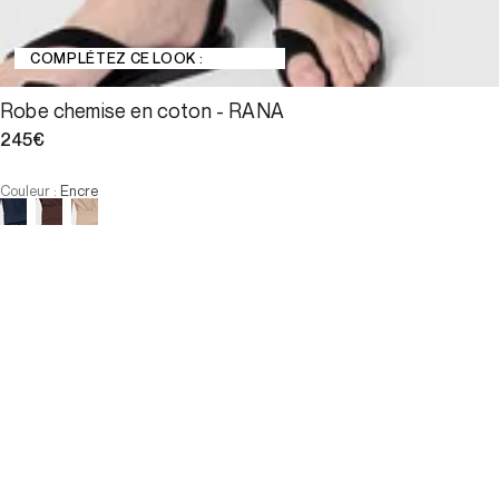
COMPLÉTEZ CE LOOK :
Robe chemise en coton - RANA
245€
Couleur
:
Encre
Choisissez votre taille
Robe chemise en coton - RANA
245€
Taille :
AJOUTER AU PANIER
Taille :
34
36
38
40
42
44
46
34
36
38
40
42
44
46
-
Notre mannequin mesure 178 cm et porte la taille T38.
INDISPONIBLE
VOIR LES PRODUITS SIMILAIRES