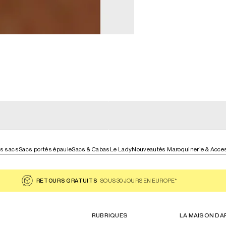
general_loading
g
general_loading
es sacs
Sacs portés épaule
Sacs & Cabas
Le Lady
Nouveautés Maroquinerie & Acce
RETOURS GRATUITS
SOUS 30 JOURS EN EUROPE*
RUBRIQUES
LA MAISON DA