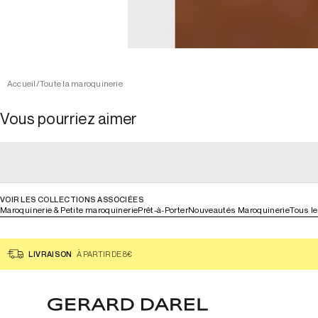
Accueil
/
Toute la maroquinerie
Vous pourriez aimer
general_loading
general_loading
general_loading
general_loadin
VOIR LES COLLECTIONS ASSOCIÉES
Maroquinerie & Petite maroquinerie
Prêt-à-Porter
Nouveautés Maroquinerie
Tous l
LIVRAISON
À PARTIR DE 8€