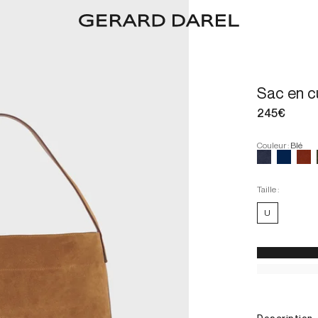
Sac en c
245€
Couleur
:
Blé
Taille :
U