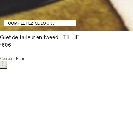
COMPLÉTEZ CE LOOK :
Gilet de tailleur en tweed - TILLIE
160€
Couleur
:
Ecru
Choisissez votre taille
:
Faible stock
Gilet de tailleur en tweed - T...
160€
Taille :
:
Faible stock
AJOUTER AU PANIER
Taille :
:
Faible stock
—
Faible stock
T1
T2
T3
T4
—
Faible stock
T1
T2
T3
T4
-
Notre mannequin mesure 178 cm et porte la taille T38.
AJOUTER AU PANIER
PAIEMENT EN 3X SANS FRAIS DISPONIBLE