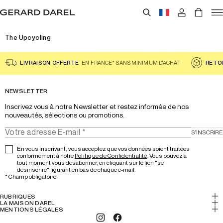
The Upcycling
LIVRAISON OFFERTE
EN FRANCE* SANS MINIMUM D'ACHAT
RETO
NEWSLETTER
Inscrivez vous à notre Newsletter et restez informée de nos 
nouveautés, sélections ou promotions.
S'INSCRIRE
En vous inscrivant, vous acceptez que vos données soient traitées
conformément à notre
Politique de Confidentialité
. Vous pouvez à
tout moment vous désabonner, en cliquant sur le lien "se
désinscrire" figurant en bas de chaque e-mail.
*
Champ obligatoire
RUBRIQUES
Mon Compte
LA MAISON DAREL
Histoire & Savoir-faire
MENTIONS LÉGALES
Faire un retour
Mentions légales
Lookbook