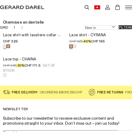
Chemises en dentelle
GRID
1
2
FILTERS
Choisissez la taille pour le produit
Choisissez la taille pour le prod
Lace shirt with lavaliere coll
34
Lace shirt with lavaliere collar -
34
Lace shirt - CYRANA
CYRANA
36
36
CHF 325
CHF 325
CHF 195
-
40
%
38
38
Choisissez une couleur pour le produit
Choisissez une couleur pour le 
Lace shirt with lavaliere
40
40
42
42
Choisissez la taille pour le produit
Lace top - CHAINA
36
Lace top - CHAINA
44
44
38
CHF 245
CHF 171.5
-
30
%
OUT OF
46
46
40
STOCK
Choisissez une couleur pour le produit
42
Lace top - CHAINA
44
FREE DELIVERY
ON ORDERS ABOVE 290 CHF
FREE RETURNS
FRO
NEWSLETTER
Subscribe to our newsletter to receive exclusive content and 
promotions straight to your inbox. Don't miss out – join us today!