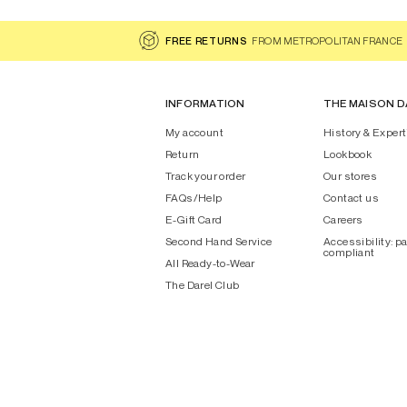
FREE RETURNS
FROM METROPOLITAN FRANCE
INFORMATION
THE MAISON D
My account
History & Expert
Return
Lookbook
Track your order
Our stores
FAQs/Help
Contact us
E-Gift Card
Careers
Second Hand Service
Accessibility: pa
compliant
All Ready-to-Wear
The Darel Club