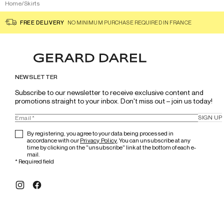
Home
/
Skirts
FREE DELIVERY
NO MINIMUM PURCHASE REQUIRED IN FRANCE
NEWSLETTER
Subscribe to our newsletter to receive exclusive content and 
promotions straight to your inbox. Don't miss out – join us today!
SIGN UP
By registering, you agree to your data being processed in
accordance with our
Privacy Policy
. You can unsubscribe at any
time by clicking on the "unsubscribe" link at the bottom of each e-
mail.
*
Required field