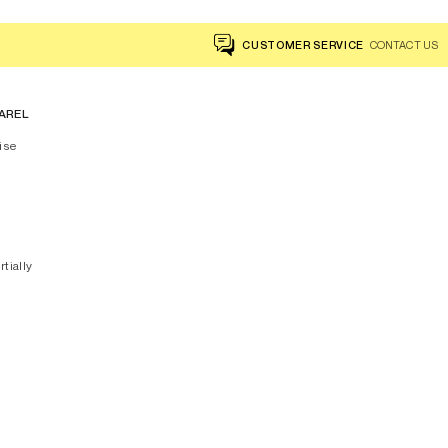
CUSTOMER SERVICE
CONTACT US
AREL
ise
rtially