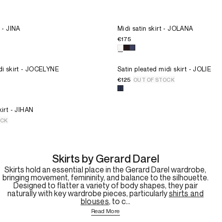
YNE
aille pour le produit
Cotton midi skirt - JINA
Choisissez la taille pour le prod
 - JINA
34
Midi satin skirt - JOLANA
36
€175
38
 couleur pour le produit
Cotton midi skirt - JINA
Choisissez une couleur pour le
40
42
aille pour le produit
Pleated satin midi skirt - JOCELYNE
Choisissez la taille pour le prod
di skirt - JOCELYNE
T1
Satin pleated midi skirt - JOLIE
44
T2
€125
OUT OF STOCK
46
T3
AH
 couleur pour le produit
Pleated satin midi skirt - JOCELYNE
Choisissez une couleur pour le
T4
CELYNE
aille pour le produit
Polka dot midi skirt - JIHAN
kirt - JIHAN
OCK
 - JOCELYNE
 couleur pour le produit
Polka dot midi skirt - JIHAN
Skirts by Gerard Darel
Skirts hold an essential place in the Gerard Darel wardrobe,
bringing movement, femininity, and balance to the silhouette.
Designed to flatter a variety of body shapes, they pair
naturally with key wardrobe pieces, particularly
shirts and
blouses
, to c...
Read More