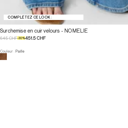
COMPLÉTEZ CE LOOK :
Surchemise en cuir velours - NOMELIE
451.5 CHF
645 CHF
-
30
%
Couleur
:
Paille
Choisissez votre taille
:
Faible stock
Surchemise en cuir velours - N...
451.5 CHF
645 CHF
-
30
%
Taille :
:
Faible stock
AJOUTER AU PANIER
Taille :
:
Faible stock
—
Faible stock
—
Faible stock
T1
T2
T3
—
Faible stock
—
Faible stock
T1
T2
T3
-
Notre mannequin mesure 176 cm et porte la taille T38.
AJOUTER AU PANIER
PAIEMENT EN 3X SANS FRAIS DISPONIBLE