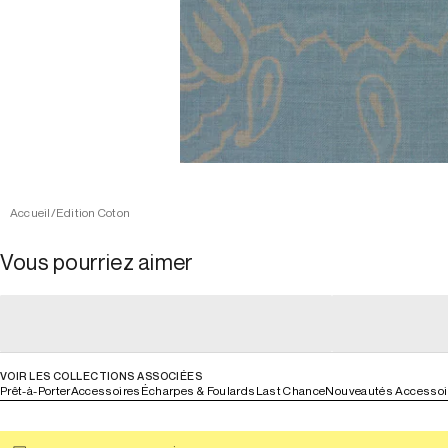
Accueil
/
Edition Coton
Vous pourriez aimer
general_loading
general_loading
general_loading
general_loadin
VOIR LES COLLECTIONS ASSOCIÉES
Prêt-à-Porter
Accessoires
Écharpes & Foulards
Last Chance
Nouveautés Accessoi