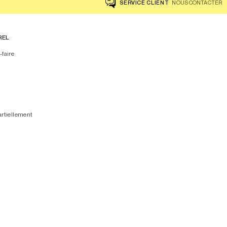
SERVICE CLIENT
NOUS CONTACTER
REL
-faire
artiellement