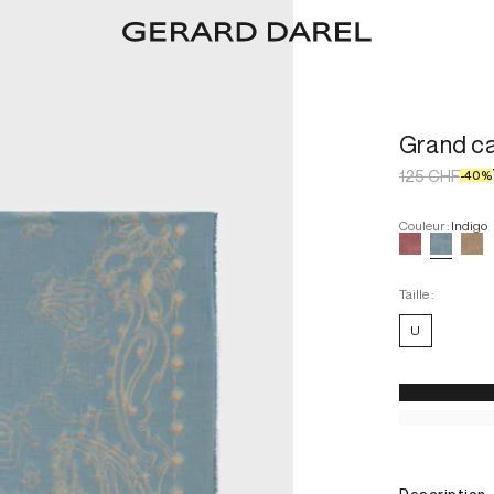
Grand ca
125 CHF
-
40
%
Couleur
:
Indigo
Taille :
U