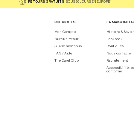
RETOURS GRATUITS
SOUS 30 JOURS EN EUROPE*
RUBRIQUES
LA MAISON DA
Mon Compte
Histoire & Savoir
Faire un retour
Lookbook
Suivre mon colis
Boutiques
FAQ / Aide
Nous contacter
The Darel Club
Recrutement
Accessibilité : p
conforme