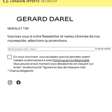
LIVRAISON OFFERTE
DÈS 290 CHF
NEWSLETTER
Inscrivez vous à notre Newsletter et restez informée de nos 
nouveautés, sélections ou promotions.
S'INSCRIRE
En vous inscrivant, vous acceptez que vos données soient
traitées conformément à notre
Politique de Confidentialité
.
Vous pouvez à tout moment vous désabonner, en cliquant sur
le lien "se désinscrire" figurant en bas de chaque e-mail.
*
Champ obligatoire