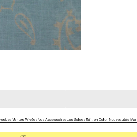
general_loading
g
general_loading
res
Les Ventes Privées
Nos Accessoires
Les Soldes
Edition Coton
Nouveautés Maro