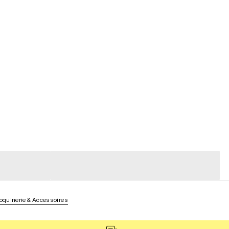
general_loading
general_loading
quinerie & Accessoires