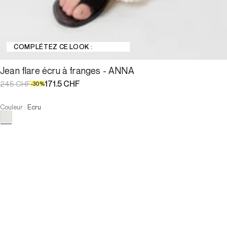
COMPLÉTEZ CE LOOK :
Jean flare écru à franges - ANNA
171.5 CHF
245 CHF
-
30
%
Couleur
:
Ecru
Choisissez votre taille
Jean flare écru à franges - AN...
171.5 CHF
245 CHF
-
30
%
Taille :
AJOUTER AU PANIER
Taille :
34
36
38
40
42
44
46
34
36
38
40
42
44
46
-
Notre mannequin mesure 175 cm et porte la taille T38.
INDISPONIBLE
VOIR LES PRODUITS SIMILAIRES