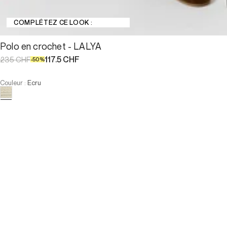
COMPLÉTEZ CE LOOK :
Polo en crochet - LALYA
117.5 CHF
235 CHF
-
50
%
Couleur
:
Ecru
Choisissez votre taille
:
Faible stock
Polo en crochet - LALYA
117.5 CHF
235 CHF
-
50
%
Taille :
:
Faible stock
AJOUTER AU PANIER
Taille :
:
Faible stock
—
Faible stock
T1
T2
T3
T4
—
Faible stock
T1
T2
T3
T4
-
Notre mannequin mesure 180 cm et porte la taille T2.
AJOUTER AU PANIER
PAIEMENT EN 3X SANS FRAIS DISPONIBLE