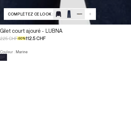
+
COMPLÉTEZ CE LOOK :
Gilet court ajouré - LUBNA
112.5 CHF
225 CHF
-
50
%
Couleur
:
Marine
Choisissez votre taille
Gilet court ajouré - LUBNA
112.5 CHF
225 CHF
-
50
%
Taille :
AJOUTER AU PANIER
Taille :
T0
T1
T2
T3
T4
T0
T1
T2
T3
T4
-
Notre mannequin mesure 180 cm et porte la taille T2.
INDISPONIBLE
VOIR LES PRODUITS SIMILAIRES
PAIEMENT EN 3X SANS FRAIS DISPONIBLE