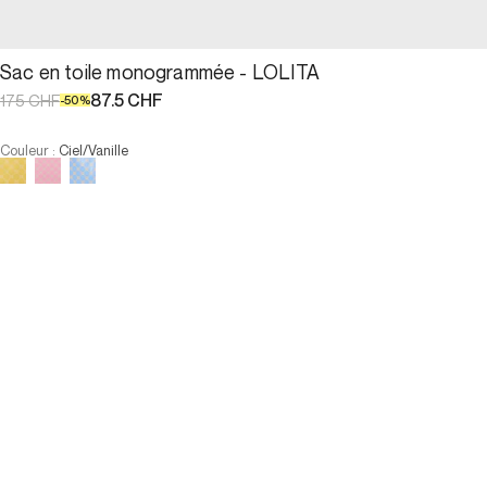
Sac en toile monogrammée - LOLITA
87.5 CHF
175 CHF
-
50
%
Couleur
:
Ciel/Vanille
Choisissez votre taille
Sac en toile monogrammée - LOL...
87.5 CHF
175 CHF
-
50
%
Taille :
AJOUTER AU PANIER
Taille :
U
U
AJOUTER AU PANIER
PAIEMENT EN 3X SANS FRAIS DISPONIBLE
Description
Le LOLITA est le cabas en toile monogrammée GD qui combine 
style, légèreté et praticité. Avec son imprimé signature et ses 