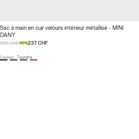
Sac à main en cuir velours intérieur métallisé - MINI
DANY
237 CHF
395 CHF
-
40
%
Couleur
:
Toundra
M'ALERTER DU RETOUR EN STOCK
Taille :
U
M'ALERTER DU RETOUR EN STOCK
PAIEMENT EN 3X SANS FRAIS DISPONIBLE