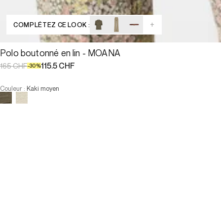
+
COMPLÉTEZ CE LOOK :
Polo boutonné en lin - MOANA
115.5 CHF
165 CHF
-
30
%
Couleur
:
Kaki moyen
Choisissez votre taille
:
Faible stock
Polo boutonné en lin - MOANA
115.5 CHF
165 CHF
-
30
%
Taille :
:
Faible stock
AJOUTER AU PANIER
Taille :
:
Faible stock
—
Faible stock
—
Faible stock
T0
T1
T2
T3
T4
—
Faible stock
—
Faible stock
T0
T1
T2
T3
T4
-
Notre mannequin mesure 176 cm et porte la taille T2.
AJOUTER AU PANIER
PAIEMENT EN 3X SANS FRAIS DISPONIBLE