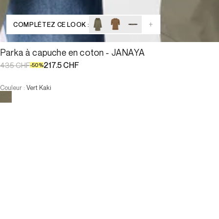
+
COMPLÉTEZ CE LOOK :
Parka à capuche en coton - JANAYA
217.5 CHF
435 CHF
-
50
%
Couleur
:
Vert Kaki
Choisissez votre taille
Parka à capuche en coton - JAN...
217.5 CHF
435 CHF
-
50
%
Taille :
AJOUTER AU PANIER
Taille :
T1
T2
T3
T1
T2
T3
-
Notre mannequin mesure 178 cm et porte la taille T38.
AJOUTER AU PANIER
PAIEMENT EN 3X SANS FRAIS DISPONIBLE