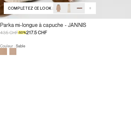
+
COMPLÉTEZ CE LOOK :
Parka mi-longue à capuche - JANNIS
217.5 CHF
435 CHF
-
50
%
Couleur
:
Sable
Choisissez votre taille
:
Faible stock
Parka mi-longue à capuche - JA...
217.5 CHF
435 CHF
-
50
%
Taille :
:
Faible stock
AJOUTER AU PANIER
Taille :
:
Faible stock
—
Faible stock
—
Faible stock
—
Faible stock
—
Faible stock
T1
T2
T3
T4
—
Faible stock
—
Faible stock
—
Faible stock
—
Faible stock
T1
T2
T3
T4
-
Notre mannequin mesure 177 cm et porte la taille T2.
AJOUTER AU PANIER
Description