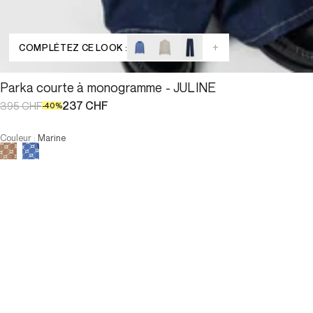
+
COMPLÉTEZ CE LOOK :
Parka courte à monogramme - JULINE
237 CHF
395 CHF
-
40
%
Couleur
:
Marine
Choisissez votre taille
Parka courte à monogramme - JU...
237 CHF
395 CHF
-
40
%
Taille :
AJOUTER AU PANIER
Taille :
T1
T2
T3
T4
T1
T2
T3
T4
-
Notre mannequin mesure 175 cm et porte la taille T38.
AJOUTER AU PANIER
PAIEMENT EN 3X SANS FRAIS DISPONIBLE