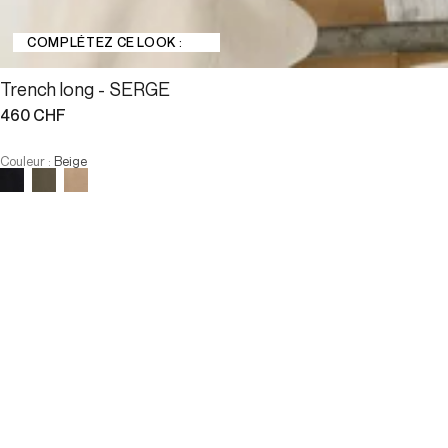
COMPLÉTEZ CE LOOK :
Trench long - SERGE
460 CHF
Couleur
:
Beige
Choisissez votre taille
Trench long - SERGE
460 CHF
Taille :
AJOUTER AU PANIER
Taille :
—
Faible stock
T1
T2
T3
T4
—
Faible stock
T1
T2
T3
T4
-
Notre mannequin mesure 180 cm et porte la taille T2.
AJOUTER AU PANIER
PAIEMENT EN 3X SANS FRAIS DISPONIBLE