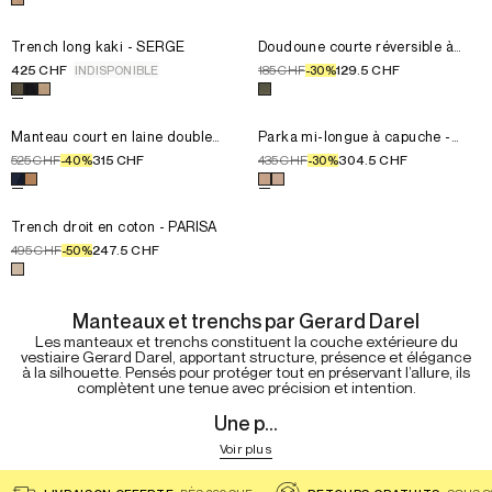
T4
Choisissez la taille pour le produit
Choisissez la taille pour le prod
Trench long kaki - SERGE
T1
Trench long kaki - SERGE
T1
Doudoune courte réversible à
capuche - SERENA
T2
T2
425 CHF
185 CHF
129.5 CHF
INDISPONIBLE
-
30
%
T3
T3
Choisissez une couleur pour le produit
Choisissez une couleur pour le 
Trench long kaki - SERG
T4
T4
Choisissez la taille pour le produit
Choisissez la taille pour le prod
Manteau court en laine doubl
T1
Manteau court en laine double
T1
Parka mi-longue à capuche -
face - PERRINEA
JANNIS
T2
T2
525 CHF
315 CHF
435 CHF
304.5 CHF
-
40
%
-
30
%
T3
T3
Choisissez une couleur pour le produit
Choisissez une couleur pour le 
Manteau court en laine 
T4
Choisissez la taille pour le produit
Trench droit en coton - PARI
T0
Trench droit en coton - PARISA
T1
495 CHF
247.5 CHF
-
50
%
T2
Choisissez une couleur pour le produit
Trench droit en coton - 
T3
T4
Manteaux et trenchs par Gerard Darel
Les manteaux et trenchs constituent la couche extérieure du
vestiaire Gerard Darel, apportant structure, présence et élégance
à la silhouette. Pensés pour protéger tout en préservant l’allure, ils
complètent une tenue avec précision et intention.
Une p...
Voir plus