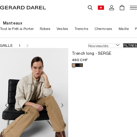
Manteaux
Tout le Prêt-à-Porter
Robes
Vestes
Trenchs
Chemises
Maille
P
GRILLE
1
2
FILTRES
Choisissez la taille pour le prod
T1
Trench long - SERGE
T2
460 CHF
T3
Choisissez une couleur pour le 
T4