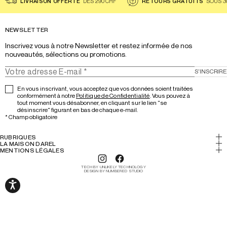
LIVRAISON OFFERTE
DÈS 290 CHF
RETOURS GRATUITS
SOUS 3
NEWSLETTER
Inscrivez vous à notre Newsletter et restez informée de nos 
nouveautés, sélections ou promotions.
S'INSCRIRE
En vous inscrivant, vous acceptez que vos données soient traitées
conformément à notre
Politique de Confidentialité
. Vous pouvez à
tout moment vous désabonner, en cliquant sur le lien "se
désinscrire" figurant en bas de chaque e-mail.
*
Champ obligatoire
RUBRIQUES
Mon Compte
LA MAISON DAREL
Histoire & Savoir-faire
MENTIONS LÉGALES
Faire un retour
Mentions légales
Lookbook
Suivre mon colis
TECH BY UNLIKELY TECHNOLOGY
Cookies
DESIGN BY NUMBERED STUDIO
Boutiques
FAQ / Aide
Conditions générales de vente
Nous contacter
The Darel Club
Politique de confidentialité
Recrutement
Politique d'utilisations
Accessibilité : partiellement conforme
Politique de remboursement