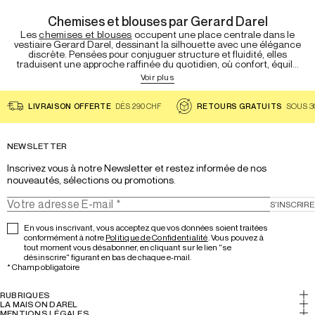
Chemises et blouses par Gerard Darel
Les
chemises et blouses
occupent une place centrale dans le
vestiaire Gerard Darel, dessinant la silhouette avec une élégance
discrète. Pensées pour conjuguer structure et fluidité, elles
traduisent une approche raffinée du quotidien, où confort, équil...
Voir plus
LIVRAISON OFFERTE
DÈS 290 CHF
RETOURS GRATUITS
SOUS 3
NEWSLETTER
Inscrivez vous à notre Newsletter et restez informée de nos 
nouveautés, sélections ou promotions.
S'INSCRIRE
En vous inscrivant, vous acceptez que vos données soient traitées
conformément à notre
Politique de Confidentialité
. Vous pouvez à
tout moment vous désabonner, en cliquant sur le lien "se
désinscrire" figurant en bas de chaque e-mail.
*
Champ obligatoire
RUBRIQUES
Mon Compte
LA MAISON DAREL
Histoire & Savoir-faire
MENTIONS LÉGALES