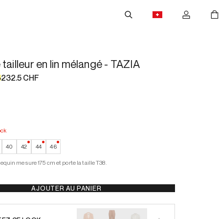
tailleur en lin mélangé - TAZIA
232.5 CHF
%
ock
ock
—
Faible stock
—
Faible stock
—
Faible stock
40
42
44
46
quin mesure 175 cm et porte la taille T38.
AJOUTER AU PANIER