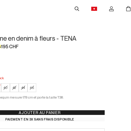
ne en denim à fleurs - TENA
195 CHF
%
ock
ock
ble stock
—
Faible stock
40
42
44
46
quin mesure 178 cm et porte la taille T38.
AJOUTER AU PANIER
PAIEMENT EN 3X SANS FRAIS DISPONIBLE