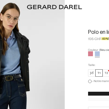
Polo en 
195 CHF
-
50
%
Couleur
:
Bleu ci
Taille :
T0
T1
T2
-
Notre manne