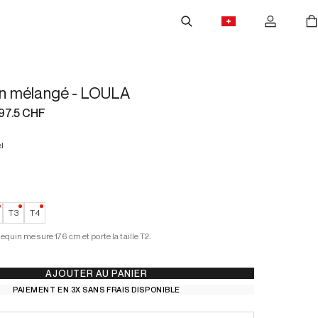
lin mélangé - LOULA
97.5 CHF
el
—
Faible stock
—
Faible stock
—
Faible stock
T3
T4
quin mesure 176 cm et porte la taille T2.
AJOUTER AU PANIER
PAIEMENT EN 3X SANS FRAIS DISPONIBLE