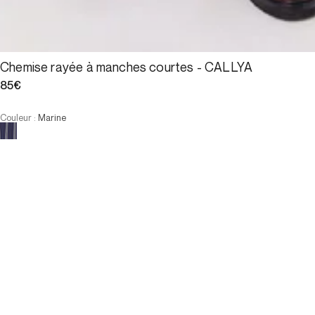
Chemise rayée à manches courtes - CALLYA
85€
Couleur
:
Marine
Choisissez votre taille
Chemise rayée à manches courte...
85€
Taille
AJOUTER AU PANIER
Taille
T1
T2
T3
T4
T1
T2
T3
T4
AJOUTER AU PANIER
E-Réservation