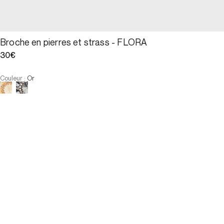
Broche en pierres et strass - FLORA
30€
Couleur
:
Or
Choisissez votre taille
Broche en pierres et strass -...
30€
Taille
AJOUTER AU PANIER
Taille
U
U
INDISPONIBLE
PAIEMENT EN 3X SANS FRAIS DISPONIBLE
E-Réservation
Description