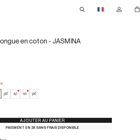
longue en coton - JASMINA
ck
—
Faible stock
—
Faible stock
—
Faible stock
40
42
44
46
AJOUTER AU PANIER
PAIEMENT EN 3X SANS FRAIS DISPONIBLE
tion