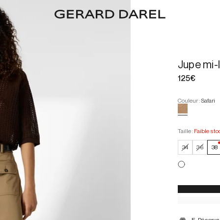
Jupe mi-
125€
Couleur
:
Safari
Taille
:
Faible sto
34
36
38
E-Réserva
Description