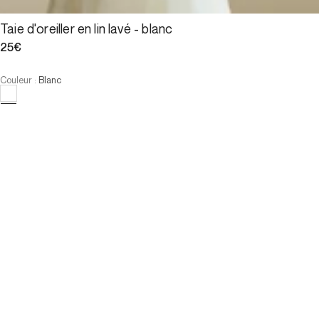
Taie d'oreiller en lin lavé - blanc
25€
Couleur
:
Blanc
Choisissez votre taille
Taie d'oreiller en lin lavé -...
25€
Taille
AJOUTER AU PANIER
Taille
50x70
65x65
50x70
65x65
AJOUTER AU PANIER
PAIEMENT EN 3X SANS FRAIS DISPONIBLE
E-Réservation
Description
RÉFÉRENCE : DUL40U9001101