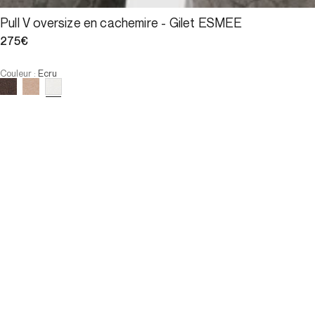
Pull V oversize en cachemire - Gilet ESMEE
275€
Couleur
:
Ecru
M'ALERTER DU RETOUR EN STOCK
Taille
U
M'ALERTER DU RETOUR EN STOCK
E-Réservation
Description
RÉFÉRENCE : DCU23C2351200