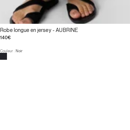
Robe longue en jersey - AUBRINE
140€
Couleur
:
Noir
Choisissez votre taille
Robe longue en jersey - AUBRIN...
140€
Taille
AJOUTER AU PANIER
Taille
T1
T2
T3
T4
T1
T2
T3
T4
-
Notre mannequin mesure 175 cm et porte la taille T2.
INDISPONIBLE
VOIR LES PRODUITS SIMILAIRES
E-Réservation