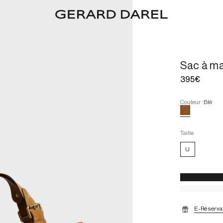
Sac à ma
395€
Couleur
:
Blé
Taille
U
E-Réserva