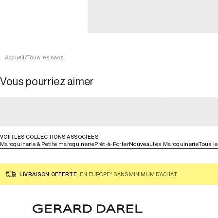
Accueil
/
Tous les sacs
Vous pourriez aimer
general_loading
general_loading
general_loading
general_loadin
VOIR LES COLLECTIONS ASSOCIÉES
Maroquinerie & Petite maroquinerie
Prêt-à-Porter
Nouveautés Maroquinerie
Tous l
LIVRAISON OFFERTE
EN EUROPE* SANS MINIMUM D'ACHAT