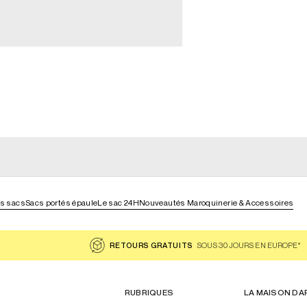
general_loading
g
general_loading
es sacs
Sacs portés épaule
Le sac 24H
Nouveautés Maroquinerie & Accessoires
RETOURS GRATUITS
SOUS 30 JOURS EN EUROPE*
RUBRIQUES
LA MAISON DA