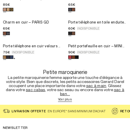
- ROSIE
85€
65€
Choisissez une couleur pour le produit
Choisissez une couleur pour le 
Porte téléphone en raphia
Choisissez la taille pour le produit
Choisissez la taille pour le prod
Charm en cuir – PARIS GD
U
Charm en cuir – PARIS GD
U
Porte téléphone en toile enduite
monogrammée et cuir -
65€
60€
INDISPONIBLE
LADYPHONE
Choisissez une couleur pour le produit
Choisissez une couleur pour le 
Charm en cuir – PARIS G
Choisissez la taille pour le produit
Choisissez la taille pour le prod
Porte téléphone en cuir vel
U
Porte téléphone en cuir velours -
U
Petit portefeuille en cuir – MINI
LE CHARLOTTE PHONE
WALLET
75€
90€
INDISPONIBLE
INDISPONIBLE
Choisissez une couleur pour le produit
Choisissez une couleur pour le 
Porte téléphone en cui
+
Petite maroquinerie
La petite maroquinerie femme apporte une touche d’élégance à
votre style. Bien que discrets, les petits accessoires Gerard Darel
occupent une place importante dans votre
sac à main
. Glissez
dans votre
sac cabas
, votre
sac seau
ou encore dans votre
sac à
ban...
Voir plus
LIVRAISON OFFERTE
EN EUROPE* SANS MINIMUM D'ACHAT
RETO
NEWSLETTER