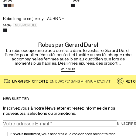
245€
160€
46
46
38
38
Choisissez une couleur pour le produit
Choisissez une couleur pour le 
Robe chemise en coton 
40
40
42
42
Choisissez la taille pour le produit
Robe longue en jersey - AUBR
T1
Robe longue en jersey - AUBRINE
44
44
T2
140€
INDISPONIBLE
46
46
T3
Choisissez une couleur pour le produit
Robe longue en jersey -
T4
Robes par Gerard Darel
La robe occupe une place centrale dans le vestiaire Gerard Darel.
Pensée pour allier féminité, confort et facilité au porté, chaque robe
accompagne les femmes aussi bien au quotidien que lors de
moments plus habillés. Des lignes épurées, des proporti...
Voir plus
LIVRAISON OFFERTE
EN EUROPE* SANS MINIMUM D'ACHAT
RETO
NEWSLETTER
Inscrivez vous à notre Newsletter et restez informée de nos 
nouveautés, sélections ou promotions.
S'INSCRIRE
En vous inscrivant, vous acceptez que vos données soient traitées