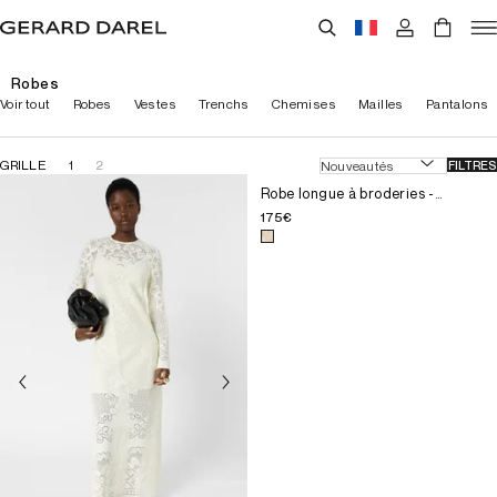
Robes
Voir tout
Robes
Vestes
Trenchs
Chemises
Mailles
Pantalons
GRILLE
1
2
FILTRES
Choisissez la taille pour le prod
T1
Robe longue à broderies -
RISHANA
T2
175€
T3
Choisissez une couleur pour le 
T4