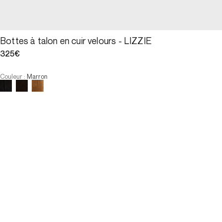
Bottes à talon en cuir velours - LIZZIE
325€
Couleur
:
Marron
Choisissez votre taille
Bottes à talon en cuir velours...
325€
Taille
AJOUTER AU PANIER
Taille
36.
37.
38.
39.
40.
36.
37.
38.
39.
40.
AJOUTER AU PANIER
PAIEMENT EN 3X SANS FRAIS DISPONIBLE
E-Réservation
Description