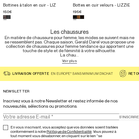
40.
40.
Choisissez la taille pour le produit
Choisissez la taille pour le prod
Bottines à talon en cuir - LIZ
36.
Bottines à talon en cuir - LIZ
36.
Bottes en cuir velours - LIZZIE
41.
37.
37.
150€
195€
38.
38.
Choisissez une couleur pour le produit
Choisissez une couleur pour le 
Bottines à talon en cuir - 
39.
39.
40.
40.
Les chaussures
41.
En matière de chaussure pour femme, les modes se suivent mais ne
se ressemblent pas. Chaque saison, Gerald Darel vous propose une
collection de chaussures pour femme tendance qui apportent une
touche de style et de féminité à votre silhouette.
La chau...
Voir plus
LIVRAISON OFFERTE
EN EUROPE* SANS MINIMUM D'ACHAT
RETO
NEWSLETTER
Inscrivez vous à notre Newsletter et restez informée de nos 
nouveautés, sélections ou promotions.
S'INSCRIRE
En vous inscrivant, vous acceptez que vos données soient traitées
conformément à notre
Politique de Confidentialité
. Vous pouvez à
tout moment vous désabonner, en cliquant sur le lien "se