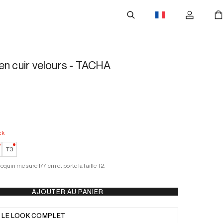
en cuir velours - TACHA
ck
ble stock
—
Faible stock
—
Faible stock
T3
quin mesure 177 cm et porte la taille T2.
AJOUTER AU PANIER
 LE LOOK COMPLET