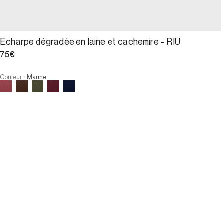
Echarpe dégradée en laine et cachemire - RIU
75€
Couleur
:
Marine
Choisissez votre taille
Echarpe dégradée en laine et c...
75€
Taille
AJOUTER AU PANIER
Taille
U
U
AJOUTER AU PANIER
PAIEMENT EN 3X SANS FRAIS DISPONIBLE
E-Réservation
Description