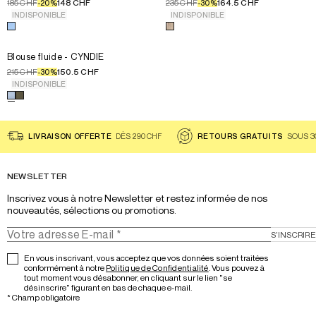
185 CHF
148 CHF
235 CHF
164.5 CHF
-
20
%
-
30
%
T3
38
INDISPONIBLE
INDISPONIBLE
Choisissez une couleur pour le produit
T4
Choisissez une couleur pour le 
40
Blouse à volants en cot
42
44
Choisissez la taille pour le produit
Blouse fluide - CYNDIE
T1
Blouse fluide - CYNDIE
46
T2
215 CHF
150.5 CHF
-
30
%
T3
INDISPONIBLE
Choisissez une couleur pour le produit
T4
Blouse fluide - CYNDIE
LIVRAISON OFFERTE
DÈS 290 CHF
RETOURS GRATUITS
SOUS 3
NEWSLETTER
Inscrivez vous à notre Newsletter et restez informée de nos 
nouveautés, sélections ou promotions.
S'INSCRIRE
En vous inscrivant, vous acceptez que vos données soient traitées
conformément à notre
Politique de Confidentialité
. Vous pouvez à
tout moment vous désabonner, en cliquant sur le lien "se
désinscrire" figurant en bas de chaque e-mail.
*
Champ obligatoire