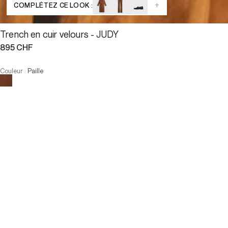
+
COMPLÉTEZ CE LOOK :
Trench en cuir velours - JUDY
895 CHF
Couleur
:
Paille
Choisissez votre taille
Trench en cuir velours - JUDY
895 CHF
Taille :
AJOUTER AU PANIER
Taille :
—
Faible stock
T1
T2
T3
T4
—
Faible stock
T1
T2
T3
T4
-
Notre mannequin mesure 177 cm et porte la taille T2.
AJOUTER AU PANIER
Description